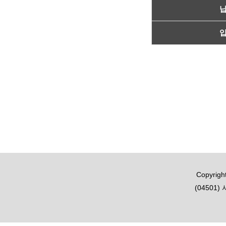
Copyright
(04501