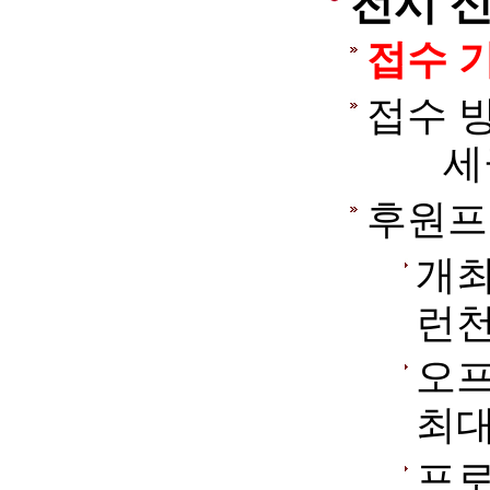
전시 
접수 기
접수 
세
후원프
개
런
오프
최대
프로